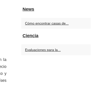
News
Cómo encontrar casas de...
Ciencia
Evaluaciones para la...
n la
ecio
co y
íses