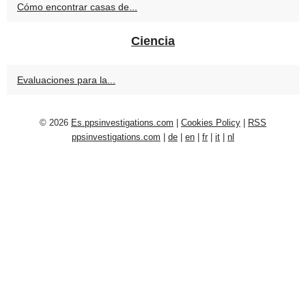
Cómo encontrar casas de...
Ciencia
Evaluaciones para la...
© 2026
Es.ppsinvestigations.com
|
Cookies Policy
|
RSS
ppsinvestigations.com
|
de
|
en
|
fr
|
it
|
nl